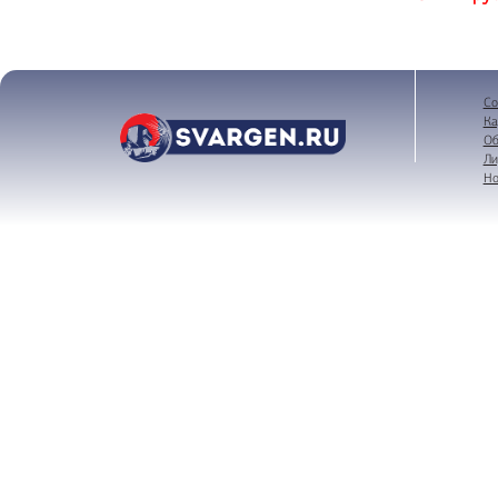
Со
Ка
Об
Ли
Но