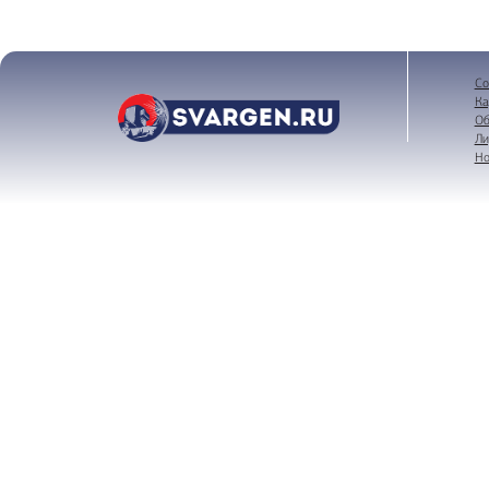
Со
Ка
Об
Ли
Но