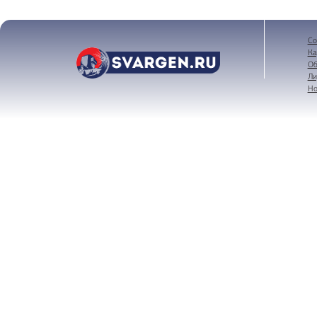
Со
Ка
Об
Ли
Но