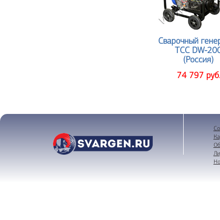
Сварочный гене
ТСС DW-20
(Россия)
74 797 руб
Со
Ка
Об
Ли
Но