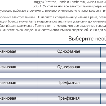
Briggs&Stratton, Honda и Lombardini, имеют лине
300 А. Учитывая, что все электростанции разраб
 успешно работает в режиме длительного интенсивного использования в
рочных электростанций RID является специальная усиленная рама, позв
укция бренда может быть модернизирована путем установки дополнительн
блений для заземления. Также стоит отметить, что все сварочные генера
 в качестве высоконадежных систем автономного энергоснабжения для 
Выберите нео
нзиновая
Однофазная
нзиновая
Однофазная
нзиновая
Трёхфазная
нзиновая
Трёхфазная