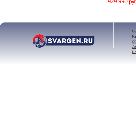
929 990 руб
Со
Ка
Об
Ли
Но