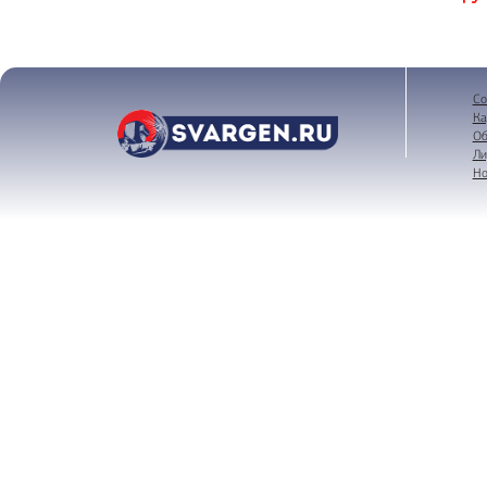
Со
Ка
Об
Ли
Но