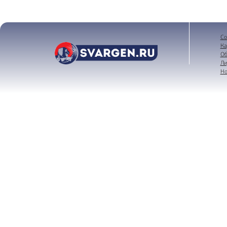
Со
Ка
Об
Ли
Но