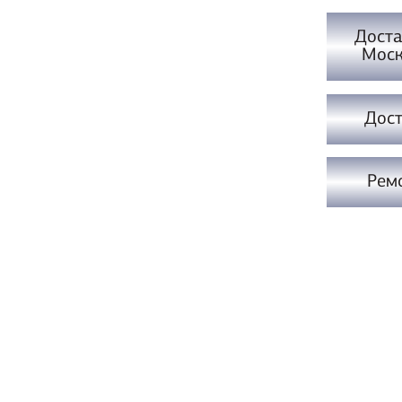
Доста
Моск
Дост
Рем