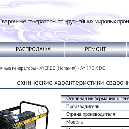
ные генераторы от крупнейших мировых произ
РАСПРОДАЖА
РЕМОНТ
очные генераторы
/
AYERBE (Испания)
/
AY 170 K DC
Технические характеристики свароч
Основная информация о ген
Производитель
Страна производителя
Модель