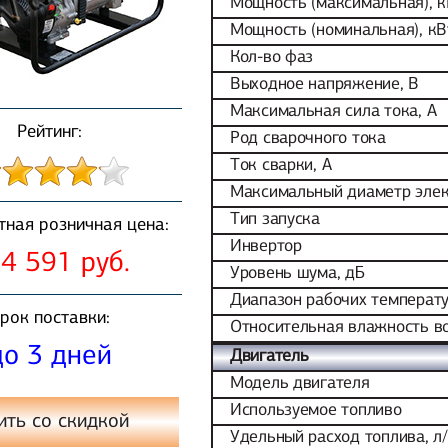
Мощность (максимальная), к
Мощность (номинальная), кВ
Кол-во фаз
Выходное напряжение, В
Максимальная сила тока, А
Рейтинг:
Род сварочного тока
Ток сварки, А
Максимальный диаметр элек
Тип запуска
тная розничная цена:
Инвертор
4 591 руб.
Уровень шума, дБ
Диапазон рабочих температ
рок поставки:
Относительная влажность в
до 3 дней
Двигатель
Модель двигателя
Используемое топливо
ить со скидкой
Удельный расход топлива, л