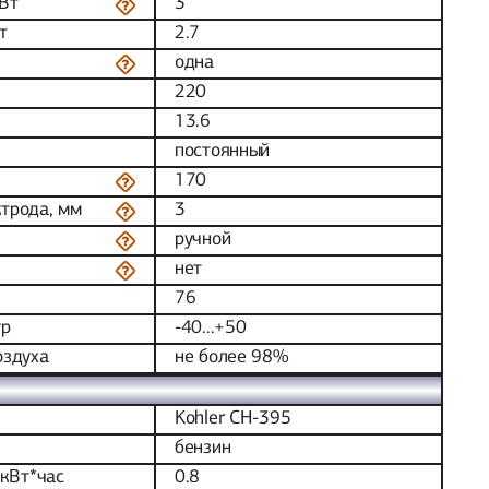
Вт
3
т
2.7
одна
220
13.6
постоянный
170
трода, мм
3
ручной
нет
76
ур
-40...+50
оздуха
не более 98%
Kohler CH-395
бензин
/кВт*час
0.8