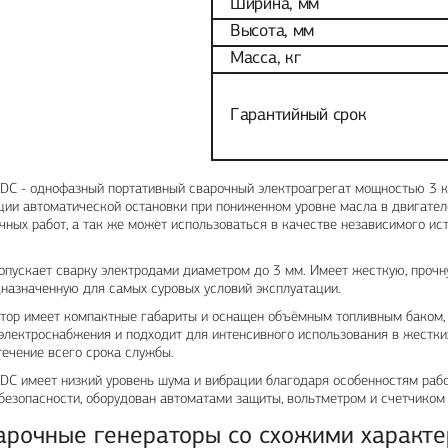
Ширина, мм
Высота, мм
Масса, кг
Гарантийный срок
DC - однофазный портативный сварочный электроагрегат мощностью 3 к
ии автоматической остановки при пониженном уровне масла в двигател
чных работ, а так же может использоваться в качестве независимого ис
опускает сварку электродами диаметром до 3 мм. Имеет жесткую, проч
назначенную для самых суровых условий эксплуатации.
тор имеет компактные габариты и оснащен объёмным топливным баком, ч
 электроснабжения и подходит для интенсивного использования в жестк
течение всего срока службы.
DC имеет низкий уровень шума и вибрации благодаря особенностям раб
езопасности, оборудован автоматами защиты, вольтметром и счетчиком
арочные генераторы со схожими характе